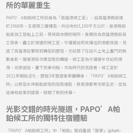
所的華麗重生
PAPO’A
帕鉑候工所前身為「高雄港候工室」，由高雄港務局建
於
1968
年，主建築三層樓高，共佔地約
3,100
平方公尺，是港務局
船員技工登船上工前，等候與休憩的場所，後期改為高雄港務局員
工宿舍。矗立於港邊的候工室，守護著這熙來攘往的港都夜語，見
證了高雄港從繁榮到轉型的歷程，也紀錄了在這片土地上奮鬥的無
數身影。隨著港區作業型態的轉變，候工室為守護著半世紀的港
灣，光榮退役，畫下完美句點。作為時代的見證者，候工室於
2021
年開始活化，歷經
3
年整建後華麗轉身，「
PAPO’A
帕鉑候工
所」以新型水岸輕軌旅宿的型態進駐，敘寫港都老宅新生史，並為
這棟有故事的建築，掀開了新的序幕。
光影交錯的時光隧道，
PAPO’A
帕
鉑候工所的獨特住宿體驗
「
PAPO’A
帕鉑候工所」中 「帕鉑」取自臺語「鼓掌」
(
phah-