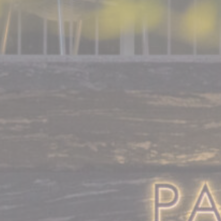
Cookie 是网站用来增强用户体验的少量文本信息。 接受所有
cookie 或选择您希望允许的类别。
Cookie 政策
必要的
必要的 Cookie 使網站能夠正常運作，啟用基本功能，如私人
區域登入或網站導航
未有此類型的 cookie。
偏好設定
Cookie 偏好設定可儲存使用者下次造訪時的偏好。例如，其
可掌握使用者語言。
名稱
提供者
目的
歷
時
_deCookiesConsentDeleteKey
D-edge
Remember user's
工
Cookie
consent on Cookies
作
Consent
and consent
階
Identifier.
段
_deCountryResp
D-edge
Remember user's
工