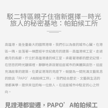
個人化廣告
駁二特區親子住宿新選擇—時光
同意第三方進行個人化廣告
旅人的秘密基地：帕鉑候工所
確認選擇
較少詳細資訊
高雄港，是全臺最大的國際港埠，我們引以為傲的城市心臟。在港
區一隅，坐落著一棟歷經半世紀歲月的建築
—
高雄港候工室。
走過
歲月的長廊，佇立於高雄港邊的候工室，承載著港都的歷史記憶，
在悠悠的時光皺褶裡，靜靜地訴說著這座城市的美麗與哀愁。這座
充滿故事的建築，在婆娑港灣的見證下，蛻變為
一間充滿文藝氣息
的旅店「
PAPO’A
帕鉑候工所」。我們
結合歷史、文藝與生活的
港都美學
，提供來往的每一位旅人，在這座城市中駐足的心之所
向。
見證港都變遷，
PAPO’A
帕鉑候工