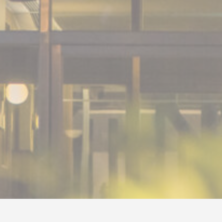
_ga_CMJG3ZE5EE
Google
Google Analytics
2
Analytics
allows user tracking
年
to enhance the
website
performance and
experience
_ga
Google
Google Analytics
2
Analytics
allows user tracking
年
to enhance the
website
performance and
experience
行銷與廣告
行銷 cookie 將主要由第三方用於建立使用者個人資料，以追
蹤其於網路上的行為與習慣，從而達到行銷目的。
廣告用戶數據
同意向 Google 發送與廣告相關的用戶資料。