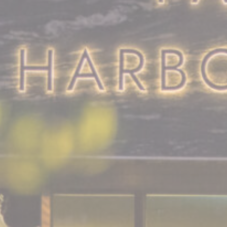
Cookie
consent on Cookies
作
Consent
and consent
階
Identifier.
段
_deCookiesConsent
D-edge
Remember user's
工
Cookie
consent on Cookies
作
Consent
and consent
階
Identifier.
段
_deCookiesConsentID
D-edge
Remember user's
工
Cookie
consent on Cookies
作
Consent
and consent
階
Identifier.
段
fb_cookie_law_consent
D-edge
Remember user's
工
Cookie
consent on Cookies
作
Consent
and consent
階
Identifier.
段
統計
此類型的 Cookie 用於收集使用者關於導航路徑之資訊，最終
目標是以聚合方式分析統計數據，以改善網站
名稱
提供者
目的
歷
時