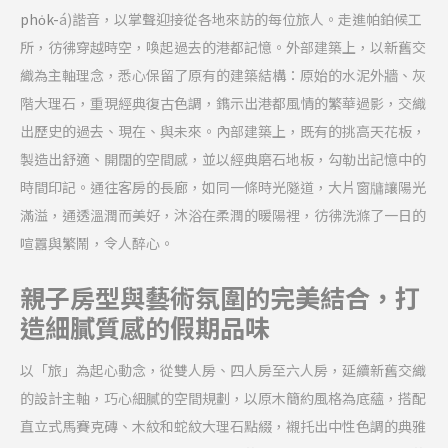
pho̍k-
á)
諧音，以掌聲迎接從各地來訪的每位旅人。走進帕鉑候工
所，彷彿穿越時空，喚起過去的港都記憶。外部建築上，以新舊交
織為主軸理念，悉心保留了原有的建築結構：原始的水泥外牆、灰
階大理石，重現經典復古色調，鐫示出港都風情的繁華過影，交織
出歷史的過去、現在、與未來。內部建築上，既有的挑高天花板，
製造出舒適、開闊的空間感，並以經典磨石地板，勾勒出記憶中的
時間印記。通往客房的長廊，如同一條時光隧道，大片窗牗讓陽光
滿溢，通透溫潤而美好，沐浴在柔潤的暖陽裡，彷彿洗滌了一日的
喧囂與繁鬧，令人醉心。
親子房型與藝術氛圍的完美結合，打
造細膩質感的假期品味
以「旅」為起心動念，從雙人房、四人房至六人房，延續新舊交織
的設計主軸，巧心細膩的空間規劃，以原木簡約風格為底蘊，搭配
直立式馬賽克磚、木紋和蛇紋大理石點綴，襯托出中性色調的典雅