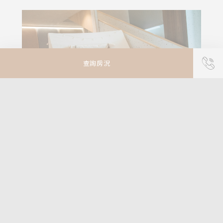
查詢房況
FROM
閱讀更多
1,634
官網專屬住房專案
TWD
查詢房況