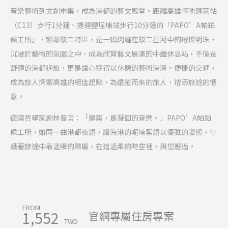
音樂藝術到文創市集，成為港都的藝文殿堂。距離高雄輕軌蓬萊站
（
C13
）步行
1
分鐘、捷運鹽埕埔站步行
10
分鐘的「
PAPO’A
帕鉑
候工所」，緊鄰駁二特區，是一顆閃耀在駁二星河中的璀璨明珠，
沉浸於藝術的氛圍之中，成為欣賞藝文展演的中繼休息站，不僅是
舒適的港都逆旅，更是讓心靈得以休憩的藝術港灣。便捷的交通，
成為旅人探索高雄的絕佳起點，為遠道而來的旅人，增添旅途的愜
意。
德國哲學家謝林曾言：「建築，是凝固的音樂。」
PAPO’A
帕鉑
候工所，如同一曲港都夜語，讓海港的呢喃絮語以優雅的姿態，守
護著旅途中最溫暖的歸屬，在這溫柔的時空裡，與您邂逅。
FROM
1,552
官網專屬住房專案
TWD
查詢房況