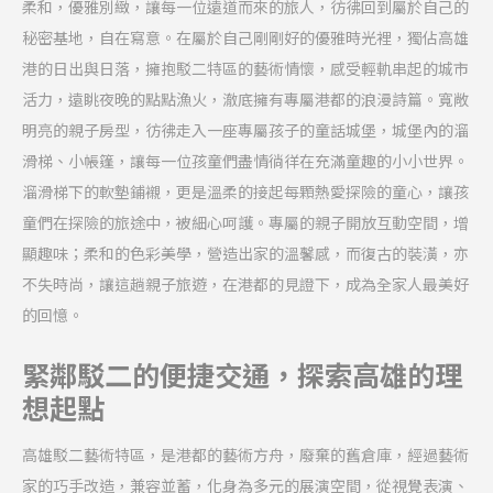
柔和，優雅別緻，讓每一位遠道而來的旅人，彷彿回到屬於自己的
秘密基地，自在寫意。在屬於自己剛剛好的優雅時光裡，獨佔高雄
港的日出與日落，擁抱駁二特區的藝術情懷，感受輕軌串起的城市
活力，遠眺夜晚的點點漁火，澈底擁有專屬港都的浪漫詩篇。寬敞
明亮的親子房型，彷彿走入一座專屬孩子的童話城堡，城堡內的溜
滑梯、小帳篷，讓每一位孩童們盡情徜徉在充滿童趣的小小世界。
溜滑梯下的軟墊鋪襯，更是溫柔的接起每顆熱愛探險的童心，讓孩
童們在探險的旅途中，被細心呵護。專屬的親子開放互動空間，增
顯趣味；柔和的色彩美學，營造出家的溫馨感，而復古的裝潢，亦
不失時尚，讓這趟親子旅遊，在港都的見證下，成為全家人最美好
的回憶。
緊鄰駁二的便捷交通，探索高雄的理
想起點
高雄駁二藝術特區，是港都的藝術方舟，廢棄的舊倉庫，經過藝術
家的巧手改造，兼容並蓄，化身為多元的展演空間，從視覺表演、