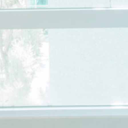
Consent
and consent
階
Identifier.
段
_deCookiesConsent
D-edge
Remember user's
工
Cookie
consent on Cookies
作
Consent
and consent
階
Identifier.
段
_deCookiesConsentID
D-edge
Remember user's
工
Cookie
consent on Cookies
作
Consent
and consent
階
Identifier.
段
fb_cookie_law_consent
D-edge
Remember user's
工
Cookie
consent on Cookies
作
Consent
and consent
階
Identifier.
段
統計
此類型的 Cookie 用於收集使用者關於導航路徑之資訊，最終
目標是以聚合方式分析統計數據，以改善網站
名稱
提供者
目的
歷
時