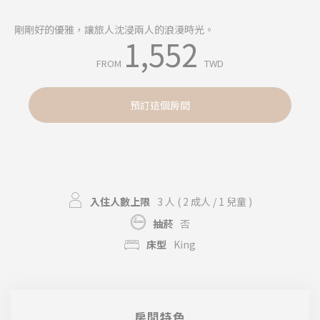
個人化廣告
剛剛好的優雅，讓旅人沈浸兩人的浪漫時光。
1,552
同意第三方進行個人化廣告
FROM
TWD
確認選擇
較少詳細資訊
預訂這個房間
入住人數上限
3 人
( 2 成人 / 1 兒童 )
抽菸
否
床型
King
房間特色