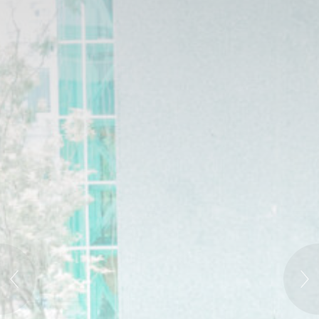
Cookie 是网站用来增强用户体验的少量文本信息。 接受所有
cookie 或选择您希望允许的类别。
Cookie 政策
必要的
必要的 Cookie 使網站能夠正常運作，啟用基本功能，如私人
區域登入或網站導航
未有此類型的 cookie。
偏好設定
Cookie 偏好設定可儲存使用者下次造訪時的偏好。例如，其
可掌握使用者語言。
名稱
提供者
目的
歷
時
_deCookiesConsentDeleteKey
D-edge
Remember user's
工
Cookie
consent on Cookies
作
Consent
and consent
階
Identifier.
段
_deCountryResp
D-edge
Remember user's
工
Cookie
consent on Cookies
作