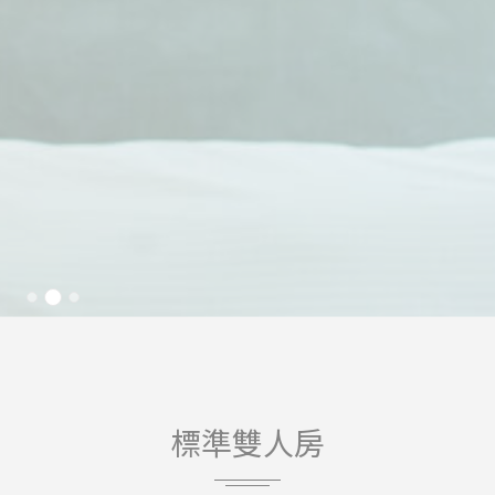
_ga_CMJG3ZE5EE
Google
Google Analytics
2
Analytics
allows user tracking
年
to enhance the
website
performance and
experience
_ga
Google
Google Analytics
2
Analytics
allows user tracking
年
to enhance the
website
performance and
experience
行銷與廣告
行銷 cookie 將主要由第三方用於建立使用者個人資料，以追
蹤其於網路上的行為與習慣，從而達到行銷目的。
廣告用戶數據
標準雙人房
同意向 Google 發送與廣告相關的用戶資料。