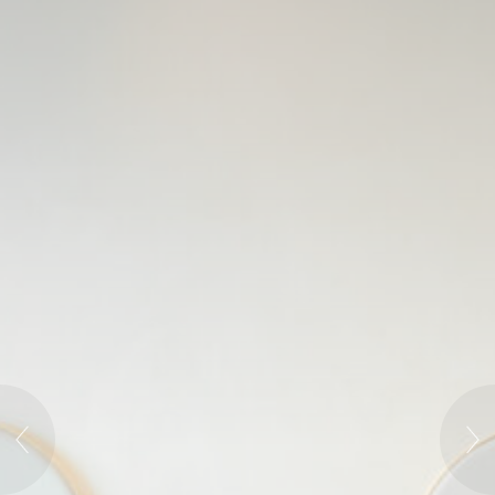
Cookie 是网站用来增强用户体验的少量文本信息。 接受所有
cookie 或选择您希望允许的类别。
Cookie 政策
必要的
必要的 Cookie 使網站能夠正常運作，啟用基本功能，如私人
區域登入或網站導航
未有此類型的 cookie。
偏好設定
Cookie 偏好設定可儲存使用者下次造訪時的偏好。例如，其
可掌握使用者語言。
名稱
提供者
目的
歷
時
_deCookiesConsentDeleteKey
D-edge
Remember user's
工
Cookie
consent on Cookies
作
Consent
and consent
階
Identifier.
段
_deCountryResp
D-edge
Remember user's
工
Cookie
consent on Cookies
作