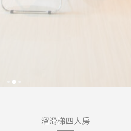
_ga_CMJG3ZE5EE
Google
Google Analytics
2
Analytics
allows user tracking
年
to enhance the
website
performance and
experience
_ga
Google
Google Analytics
2
Analytics
allows user tracking
年
to enhance the
website
performance and
experience
行銷與廣告
行銷 cookie 將主要由第三方用於建立使用者個人資料，以追
蹤其於網路上的行為與習慣，從而達到行銷目的。
廣告用戶數據
溜滑梯四人房
同意向 Google 發送與廣告相關的用戶資料。