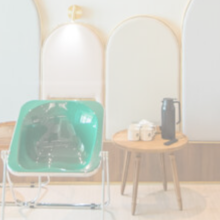
Consent
and consent
階
Identifier.
段
_deCookiesConsent
D-edge
Remember user's
工
Cookie
consent on Cookies
作
Consent
and consent
階
Identifier.
段
_deCookiesConsentID
D-edge
Remember user's
工
Cookie
consent on Cookies
作
Consent
and consent
階
Identifier.
段
fb_cookie_law_consent
D-edge
Remember user's
工
Cookie
consent on Cookies
作
Consent
and consent
階
Identifier.
段
統計
此類型的 Cookie 用於收集使用者關於導航路徑之資訊，最終
目標是以聚合方式分析統計數據，以改善網站
名稱
提供者
目的
歷
時