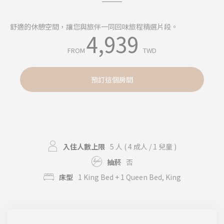
個人化廣告
舒適的休憩空間，讓您與旅伴一同回味旅程精選片段。
同意第三方進行個人化廣告
4,939
FROM
TWD
確認選擇
較少詳細資訊
預訂這個房間
入住人數上限
5 人
( 4 成人 / 1 兒童 )
抽菸
否
床型
1 King Bed + 1 Queen Bed
King